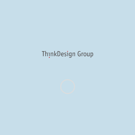
a sapiente delectus Nam libero
tempore, cum soluta nobis.
Multi-purpose
WordPress Theme
Sed ut perspiciatis unde omnis
iste natus error sit voluptatem
accusantium doloremque
laudantium, totam rem aperiam,
eaque ipsa quae ab illo
inventore veritatis et quasi
architecto beatae vitae dicta
sunt explicabo.
See features