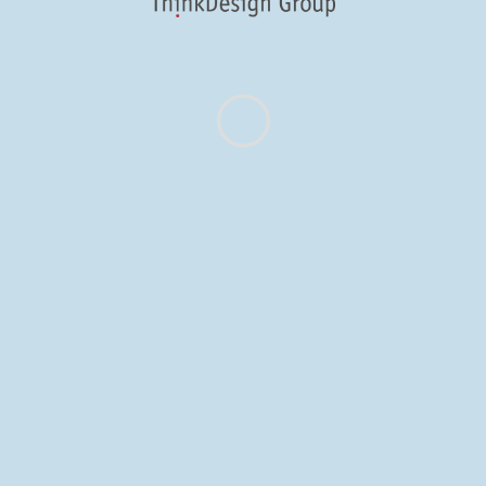
What
We Offer
Lorem ipsum dolor sit
amet, consectetur
adipisicing elit. Fugit
dolorem, ea molestiae
adipisci et labore aperiam
tenetur, magni eaque, alias