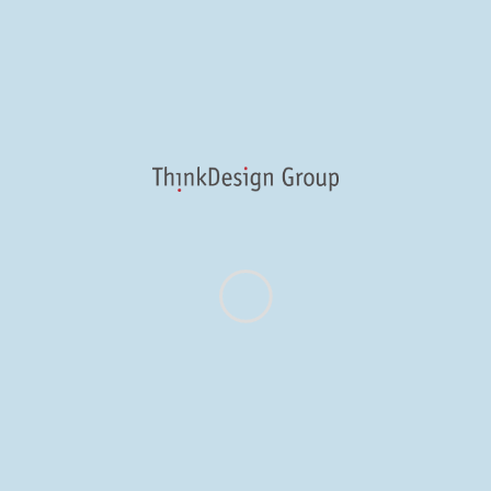
teger at neque ante,
I'm pl
d nec ornare augue.
u mattis lorem. Sed
desig
 eget ultrices libero
m, eu mattis lorem.
Lorem ips
consectetu
Follow me
lorem qua
tristique v
Morbi ut a
nulla nec 
lacinia.